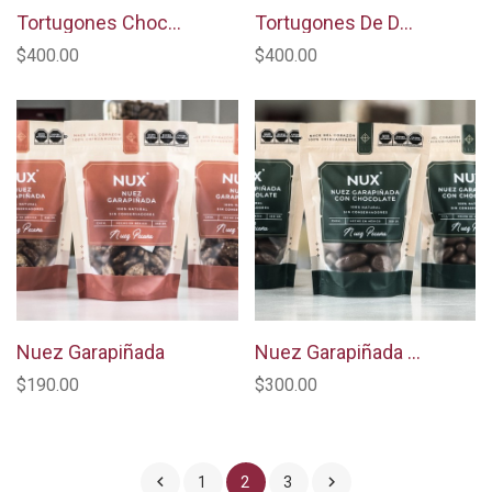
Tortugones Chocolate De Leche
Tortugones De Dátil
$400.00
$400.00
Nuez Garapiñada
Nuez Garapiñada Cubierta De Chocolate De Leche
$190.00
$300.00


1
2
3